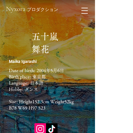
Nyxora
プロダクション
五十嵐
舞花
​Maika Igarashi
Date of birth: 2004年5月6日
Birth place: 東京都
Language: 日本語
Hobby: ダンス
Size: Height152.3cm Weight52kg
​B78 W69 H97 S23